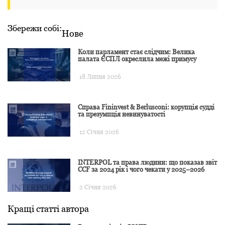
Збережи собі:
Нове
Коли парламент стає слідчим: Велика
палата ЄСПЛ окреслила межі примусу
18 Липня 2026
Справа Fininvest & Berlusconi: корупція судді
та презумпція невинуватості
12 Січня 2026
INTERPOL та права людини: що показав звіт
CCF за 2024 рік і чого чекати у 2025–2026
2 Січня 2026
Кращі статті автора