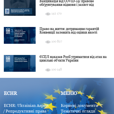
Вакцинація від COVID-19: правове
обґрунтування відмови і захист від
подальшої дискримінації
142 170
Право на життя: дотримання гарантій
Конвенції залежить від оцінки якості
розслідування
100 827
ЄСПЛ наказав Росії утриматися від атак на
цивільні об’єкти України
100 148
ECHR
МЕНЮ
ECHR: Ukrainian Aspect
Корисні документи
Репродуктивні права
Тематичні огляди