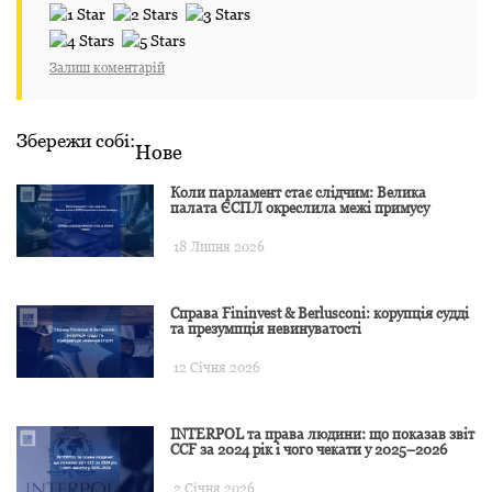
Залиш коментарій
Збережи собі:
Нове
Коли парламент стає слідчим: Велика
палата ЄСПЛ окреслила межі примусу
18 Липня 2026
Справа Fininvest & Berlusconi: корупція судді
та презумпція невинуватості
12 Січня 2026
INTERPOL та права людини: що показав звіт
CCF за 2024 рік і чого чекати у 2025–2026
2 Січня 2026