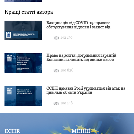
Кращі статті автора
Вакцинація від COVID-19: правове
обґрунтування відмови і захист від
подальшої дискримінації
142 170
Право на життя: дотримання гарантій
Конвенції залежить від оцінки якості
розслідування
100 828
ЄСПЛ наказав Росії утриматися від атак на
цивільні об’єкти України
100 148
ECHR
МЕНЮ