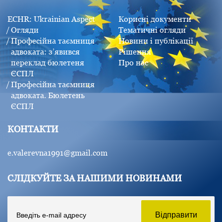
ECHR: Ukrainian Aspect
Корисні документи
Огляди
Тематичні огляди
Професійна таємниця
Новини і публікації
адвоката: з’явився
Рішення
переклад бюлетеня
Про нас
ЄСПЛ
Професійна таємниця
адвоката. Бюлетень
ЄСПЛ
КОНТАКТИ
e.valerevna1991@gmail.com
СЛІДКУЙТЕ ЗА НАШИМИ НОВИНАМИ