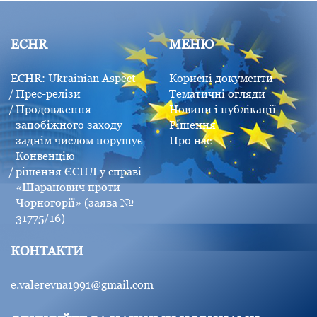
ECHR
МЕНЮ
ECHR: Ukrainian Aspect
Корисні документи
Прес-релізи
Тематичні огляди
Продовження
Новини і публікації
запобіжного заходу
Рішення
заднім числом порушує
Про нас
Конвенцію
рішення ЄСПЛ у справі
«Шаранович проти
Чорногорії» (заява №
31775/16)
КОНТАКТИ
e.valerevna1991@gmail.com