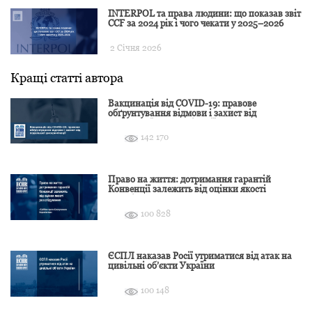
INTERPOL та права людини: що показав звіт
CCF за 2024 рік і чого чекати у 2025–2026
2 Січня 2026
Кращі статті автора
Вакцинація від COVID-19: правове
обґрунтування відмови і захист від
подальшої дискримінації
142 170
Право на життя: дотримання гарантій
Конвенції залежить від оцінки якості
розслідування
100 828
ЄСПЛ наказав Росії утриматися від атак на
цивільні об’єкти України
100 148