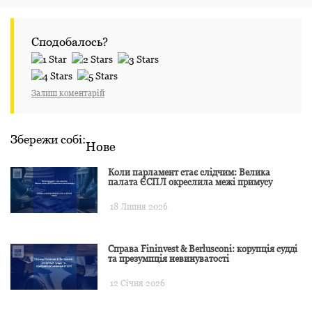
Сподобалось?
Залиш коментарій
Збережи собі:
Нове
Коли парламент стає слідчим: Велика
палата ЄСПЛ окреслила межі примусу
18 Липня 2026
Справа Fininvest & Berlusconi: корупція судді
та презумпція невинуватості
12 Січня 2026