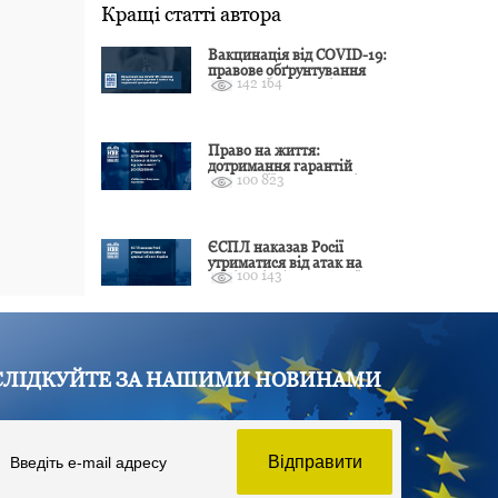
Кращі статті автора
Вакцинація від COVID-19:
правове обґрунтування
142 164
відмови і захист від
подальшої дискримінації
Право на життя:
дотримання гарантій
100 823
Конвенції залежить від
оцінки якості розслідування
ЄСПЛ наказав Росії
утриматися від атак на
100 143
цивільні об’єкти України
СЛІДКУЙТЕ ЗА НАШИМИ НОВИНАМИ