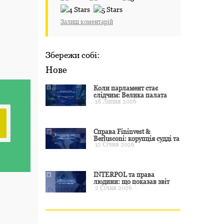
Залиш коментарій
Збережи собі:
Нове
Коли парламент стає
слідчим: Велика палата
18 Липня 2026
ЄСПЛ окреслила межі
примусу
Справа Fininvest &
Berlusconi: корупція судді та
12 Січня 2026
презумпція невинуватості
INTERPOL та права
людини: що показав звіт
2 Січня 2026
CCF за 2024 рік і чого чекати
у 2025–2026