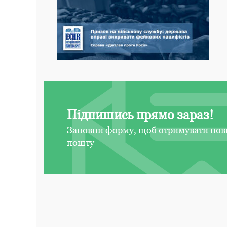
Підпишись прямо зараз!
Заповни форму, щоб отримувати нов
пошту