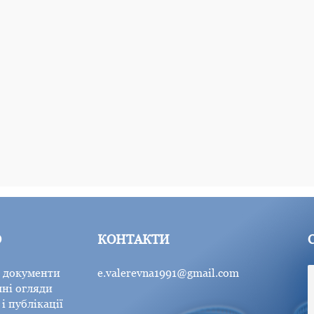
Ю
КОНТАКТИ
 документи
e.valerevna1991@gmail.com
ні огляди
і публікації