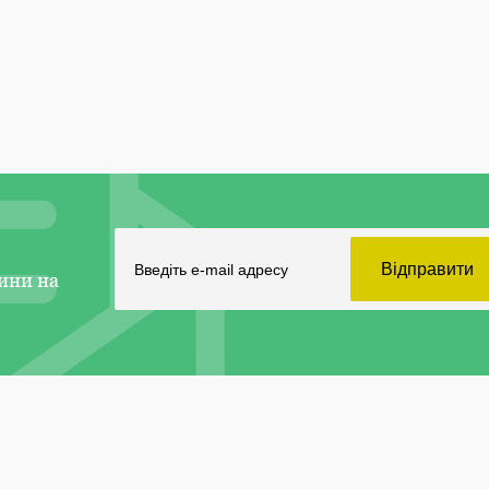
ини на