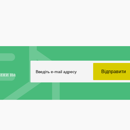
ини на