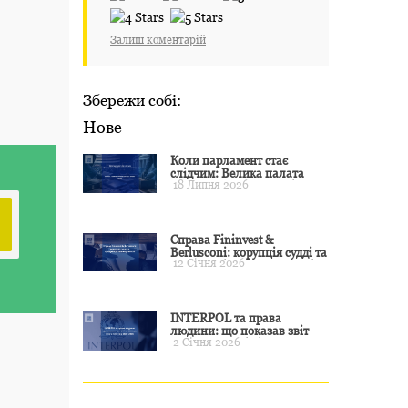
Залиш коментарій
Збережи собі:
Нове
Коли парламент стає
слідчим: Велика палата
18 Липня 2026
ЄСПЛ окреслила межі
примусу
Справа Fininvest &
Berlusconi: корупція судді та
12 Січня 2026
презумпція невинуватості
INTERPOL та права
людини: що показав звіт
2 Січня 2026
CCF за 2024 рік і чого чекати
у 2025–2026