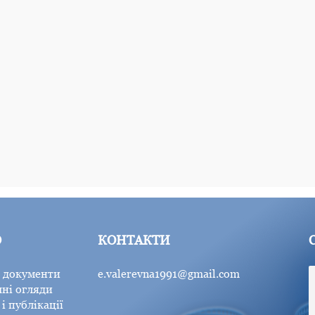
Ю
КОНТАКТИ
 документи
e.valerevna1991@gmail.com
ні огляди
і публікації