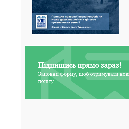
Підпишись прямо зараз!
Заповни форму, щоб отримувати нов
пошту