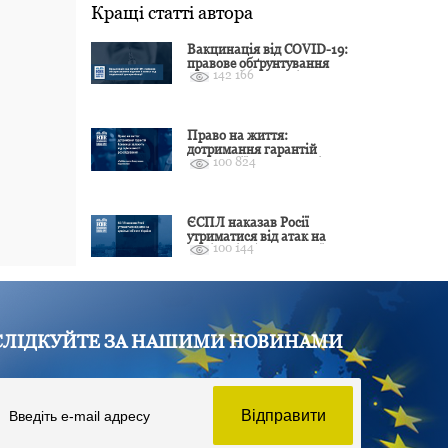
Кращі статті автора
Вакцинація від COVID-19:
правове обґрунтування
142 166
відмови і захист від
подальшої дискримінації
Право на життя:
дотримання гарантій
100 824
Конвенції залежить від
оцінки якості розслідування
ЄСПЛ наказав Росії
утриматися від атак на
100 144
цивільні об’єкти України
СЛІДКУЙТЕ ЗА НАШИМИ НОВИНАМИ