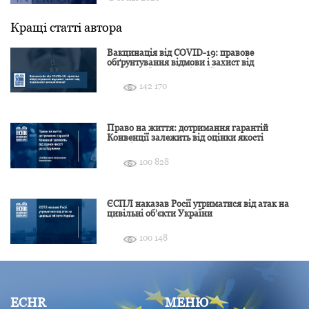
Кращі статті автора
Вакцинація від COVID-19: правове
обґрунтування відмови і захист від
подальшої дискримінації
142 170
Право на життя: дотримання гарантій
Конвенції залежить від оцінки якості
розслідування
100 828
ЄСПЛ наказав Росії утриматися від атак на
цивільні об’єкти України
100 148
ECHR
МЕНЮ