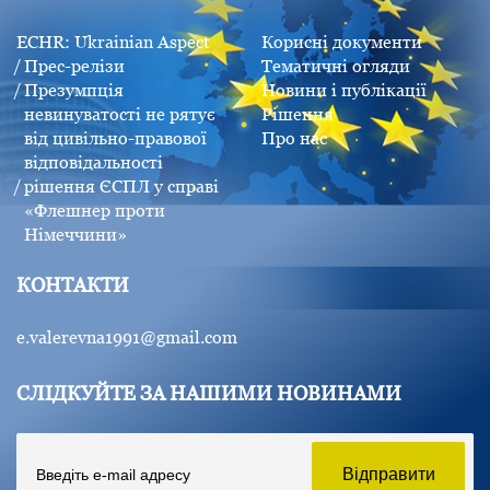
ECHR: Ukrainian Aspect
Корисні документи
Прес-релізи
Тематичні огляди
Презумпція
Новини і публікації
невинуватості не рятує
Рішення
від цивільно-правової
Про нас
відповідальності
рішення ЄСПЛ у справі
«Флешнер проти
Німеччини»
КОНТАКТИ
e.valerevna1991@gmail.com
СЛІДКУЙТЕ ЗА НАШИМИ НОВИНАМИ