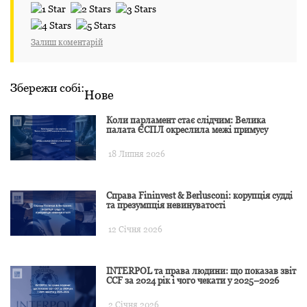
Залиш коментарій
Збережи собі:
Нове
Коли парламент стає слідчим: Велика
палата ЄСПЛ окреслила межі примусу
18 Липня 2026
Справа Fininvest & Berlusconi: корупція судді
та презумпція невинуватості
12 Січня 2026
INTERPOL та права людини: що показав звіт
CCF за 2024 рік і чого чекати у 2025–2026
2 Січня 2026