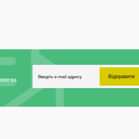
ини на