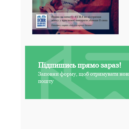
Підпишись прямо зараз!
Заповни форму, щоб отримувати нов
пошту