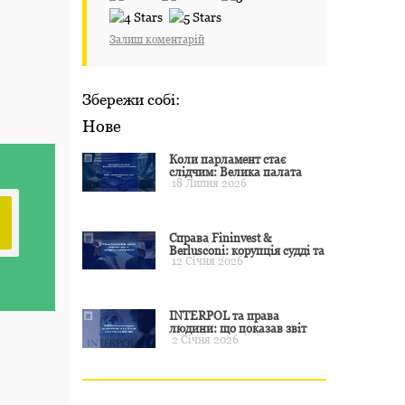
Залиш коментарій
Збережи собі:
Нове
Коли парламент стає
слідчим: Велика палата
18 Липня 2026
ЄСПЛ окреслила межі
примусу
Справа Fininvest &
Berlusconi: корупція судді та
12 Січня 2026
презумпція невинуватості
INTERPOL та права
людини: що показав звіт
2 Січня 2026
CCF за 2024 рік і чого чекати
у 2025–2026