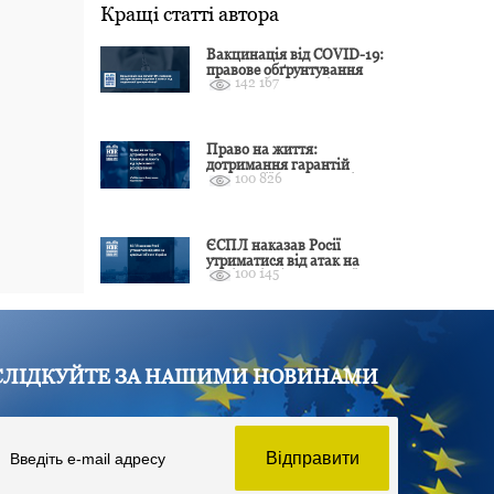
Кращі статті автора
Вакцинація від COVID-19:
правове обґрунтування
142 167
відмови і захист від
подальшої дискримінації
Право на життя:
дотримання гарантій
100 826
Конвенції залежить від
оцінки якості розслідування
ЄСПЛ наказав Росії
утриматися від атак на
100 145
цивільні об’єкти України
СЛІДКУЙТЕ ЗА НАШИМИ НОВИНАМИ