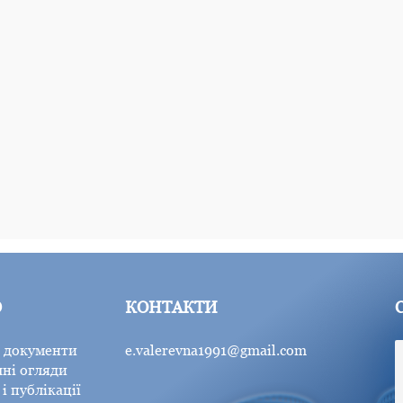
Ю
КОНТАКТИ
 документи
e.valerevna1991@gmail.com
ні огляди
і публікації