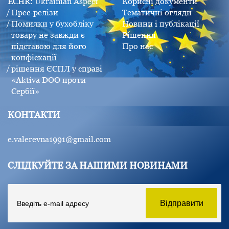
ECHR: Ukrainian Aspect
Корисні документи
Прес-релізи
Тематичні огляди
Помилки у бухобліку
Новини і публікації
товару не завжди є
Рішення
підставою для його
Про нас
конфіскації
рішення ЄСПЛ у справі
«Aktiva DOO проти
Сербії»
КОНТАКТИ
e.valerevna1991@gmail.com
СЛІДКУЙТЕ ЗА НАШИМИ НОВИНАМИ