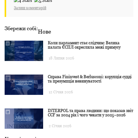
Залиш коментарій
Збережи собі:
Нове
Коли парламент стає слідчим: Велика
палата ЄСПЛ окреслила межі примусу
18 Липня 2026
Справа Fininvest & Berlusconi: корупція судді
та презумпція невинуватості
12 Січня 2026
INTERPOL та права людини: що показав звіт
CCF за 2024 рік і чого чекати у 2025–2026
2 Січня 2026