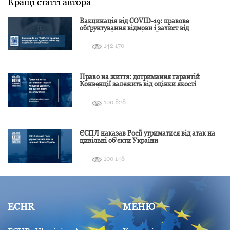
Кращі статті автора
Вакцинація від COVID-19: правове
обґрунтування відмови і захист від
подальшої дискримінації
142 170
Право на життя: дотримання гарантій
Конвенції залежить від оцінки якості
розслідування
100 828
ЄСПЛ наказав Росії утриматися від атак на
цивільні об’єкти України
100 148
ECHR
МЕНЮ