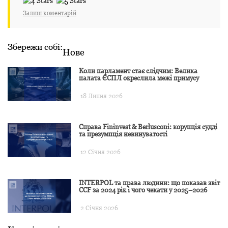
Залиш коментарій
Збережи собі:
Нове
Коли парламент стає слідчим: Велика
палата ЄСПЛ окреслила межі примусу
18 Липня 2026
Справа Fininvest & Berlusconi: корупція судді
та презумпція невинуватості
12 Січня 2026
INTERPOL та права людини: що показав звіт
CCF за 2024 рік і чого чекати у 2025–2026
2 Січня 2026