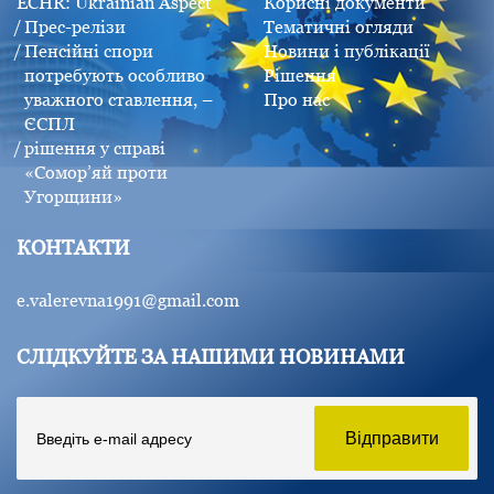
ECHR: Ukrainian Aspect
Корисні документи
Прес-релізи
Тематичні огляди
Пенсійні спори
Новини і публікації
потребують особливо
Рішення
уважного ставлення, –
Про нас
ЄСПЛ
рішення у справі
«Сомор’яй проти
Угорщини»
КОНТАКТИ
e.valerevna1991@gmail.com
СЛІДКУЙТЕ ЗА НАШИМИ НОВИНАМИ