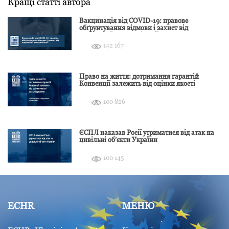
Кращі статті автора
Вакцинація від COVID-19: правове
обґрунтування відмови і захист від
подальшої дискримінації
142 167
Право на життя: дотримання гарантій
Конвенції залежить від оцінки якості
розслідування
100 826
ЄСПЛ наказав Росії утриматися від атак на
цивільні об’єкти України
100 145
ECHR
МЕНЮ