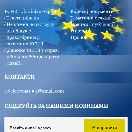
ECHR: Ukrainian Aspect
Корисні документи
Тексти рішень
Тематичні огляди
Не кожен дозвіл суду
Новини і публікації
на обшук є
Рішення
правомірним у
Про нас
розумінні ЄСПЛ
рішення ЄСПЛ у справі
«Вінкс та Рібіцка проти
Латвії»
КОНТАКТИ
e.valerevna1991@gmail.com
СЛІДКУЙТЕ ЗА НАШИМИ НОВИНАМИ