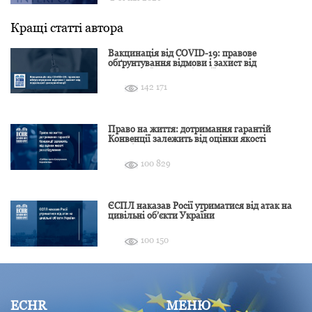
Кращі статті автора
Вакцинація від COVID-19: правове
обґрунтування відмови і захист від
подальшої дискримінації
142 171
Право на життя: дотримання гарантій
Конвенції залежить від оцінки якості
розслідування
100 829
ЄСПЛ наказав Росії утриматися від атак на
цивільні об’єкти України
100 150
ECHR
МЕНЮ