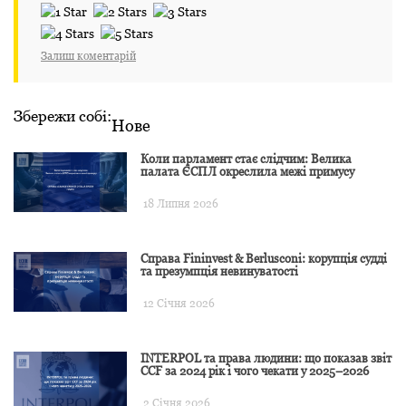
Залиш коментарій
Збережи собі:
Нове
Коли парламент стає слідчим: Велика
палата ЄСПЛ окреслила межі примусу
18 Липня 2026
Справа Fininvest & Berlusconi: корупція судді
та презумпція невинуватості
12 Січня 2026
INTERPOL та права людини: що показав звіт
CCF за 2024 рік і чого чекати у 2025–2026
2 Січня 2026