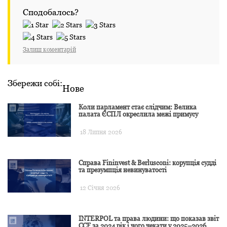
Сподобалось?
Залиш коментарій
Збережи собі:
Нове
Коли парламент стає слідчим: Велика
палата ЄСПЛ окреслила межі примусу
18 Липня 2026
Справа Fininvest & Berlusconi: корупція судді
та презумпція невинуватості
12 Січня 2026
INTERPOL та права людини: що показав звіт
CCF за 2024 рік і чого чекати у 2025–2026