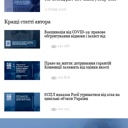
2 Січня 2026
Кращі статті автора
Вакцинація від COVID-19: правове
обґрунтування відмови і захист від
подальшої дискримінації
142 168
Право на життя: дотримання гарантій
Конвенції залежить від оцінки якості
розслідування
100 826
ЄСПЛ наказав Росії утриматися від атак на
цивільні об’єкти України
100 145