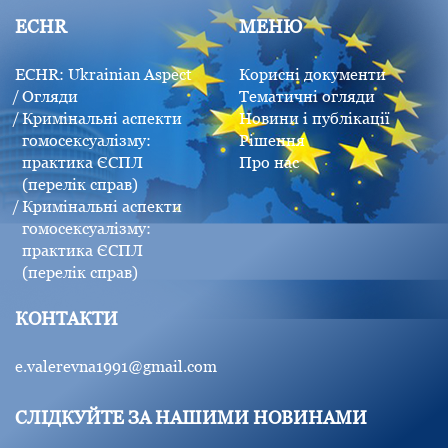
ECHR
МЕНЮ
ECHR: Ukrainian Aspect
Корисні документи
Огляди
Тематичні огляди
Кримінальні аспекти
Новини і публікації
гомосексуалізму:
Рішення
практика ЄСПЛ
Про нас
(перелік справ)
Кримінальні аспекти
гомосексуалізму:
практика ЄСПЛ
(перелік справ)
КОНТАКТИ
e.valerevna1991@gmail.com
СЛІДКУЙТЕ ЗА НАШИМИ НОВИНАМИ