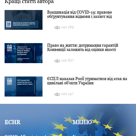
Кращі статті автора
Вакцинація від COVID-19: правове
обґрунтування відмови і захист від
подальшої дискримінації
142 169
Право на життя: дотримання гарантій
Конвенції залежить від оцінки якості
розслідування
100 827
ЄСПЛ наказав Росії утриматися від атак на
цивільні об’єкти України
100 147
ECHR
МЕНЮ