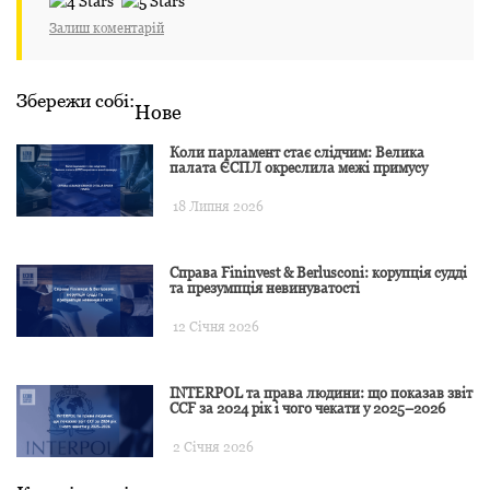
Залиш коментарій
Збережи собі:
Нове
Коли парламент стає слідчим: Велика
палата ЄСПЛ окреслила межі примусу
18 Липня 2026
Справа Fininvest & Berlusconi: корупція судді
та презумпція невинуватості
12 Січня 2026
INTERPOL та права людини: що показав звіт
CCF за 2024 рік і чого чекати у 2025–2026
2 Січня 2026