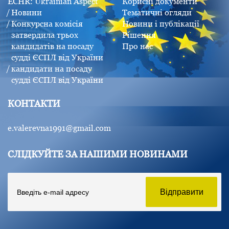
ECHR: Ukrainian Aspect
Корисні документи
Новини
Тематичні огляди
Конкурсна комісія
Новини і публікації
затвердила трьох
Рішення
кандидатів на посаду
Про нас
судді ЄСПЛ від України
кандидати на посаду
судді ЄСПЛ від України
КОНТАКТИ
e.valerevna1991@gmail.com
СЛІДКУЙТЕ ЗА НАШИМИ НОВИНАМИ