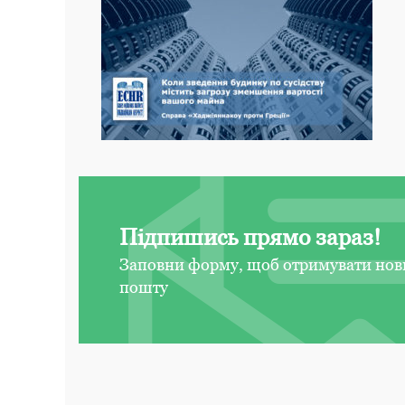
Підпишись прямо зараз!
Заповни форму, щоб отримувати нов
пошту