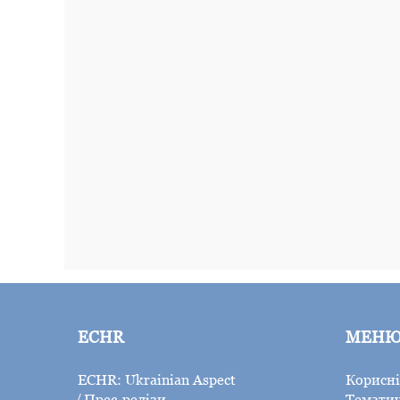
ECHR
МЕН
ECHR: Ukrainian Aspect
Корисні
Прес-релізи
Тематич