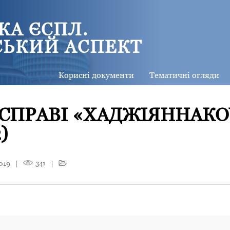
КА ЄСПЛ.
СЬКИЙ АСПЕКТ
Корисні документи
Тематичні огляди
СПРАВІ «ХАДЖІЯННАКОУ
)
019
|
341
|