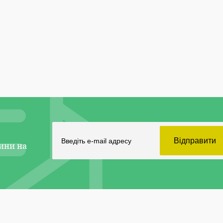
ини на