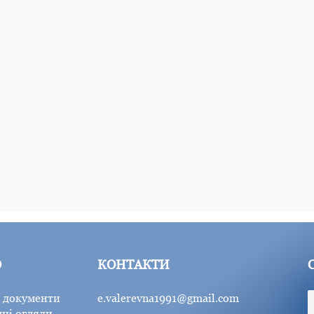
Ю
КОНТАКТИ
 документи
e.valerevna1991@gmail.com
ні огляди