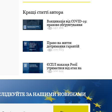
Кращі статті автора
Вакцинація від COVID-19:
правове обґрунтування
142 166
відмови і захист від
подальшої дискримінації
Право на життя:
дотримання гарантій
100 825
Конвенції залежить від
оцінки якості розслідування
ЄСПЛ наказав Росії
утриматися від атак на
100 144
цивільні об’єкти України
СЛІДКУЙТЕ ЗА НАШИМИ НОВИНАМИ