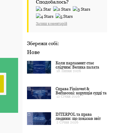
Сподобалось?
Залиш коментарій
Збережи собі:
Нове
Коли парламент стає
слідчим: Велика палата
18 Липня 2026
ЄСПЛ окреслила межі
примусу
Справа Fininvest &
Berlusconi: корупція судді та
12 Січня 2026
презумпція невинуватості
INTERPOL та права
людини: що показав звіт
2 Січня 2026
CCF за 2024 рік і чого чекати
у 2025–2026