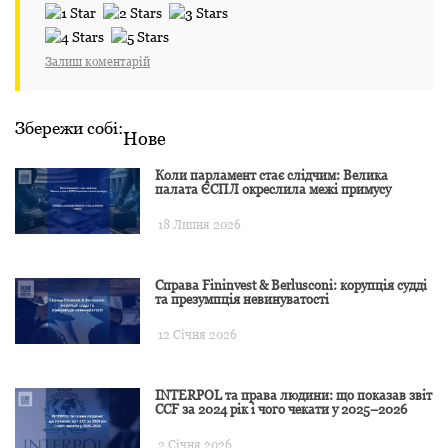
Залиш коментарій
Збережи собі:
Нове
Коли парламент стає слідчим: Велика
палата ЄСПЛ окреслила межі примусу
18 Липня 2026
Справа Fininvest & Berlusconi: корупція судді
та презумпція невинуватості
12 Січня 2026
INTERPOL та права людини: що показав звіт
CCF за 2024 рік і чого чекати у 2025–2026
2 Січня 2026