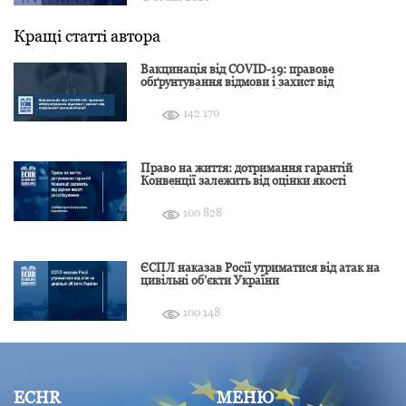
Кращі статті автора
Вакцинація від COVID-19: правове
обґрунтування відмови і захист від
подальшої дискримінації
142 170
Право на життя: дотримання гарантій
Конвенції залежить від оцінки якості
розслідування
100 828
ЄСПЛ наказав Росії утриматися від атак на
цивільні об’єкти України
100 148
ECHR
МЕНЮ