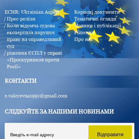
ECHR: Ukrainian Aspect
Корисні документи
Прес-релізи
Тематичні огляди
Коли відомча судова
Новини і публікації
експертиза порушує
Рішення
право на справедливий
Про нас
суд
рішення ЄСПЛ у справі
«Проскурников проти
Росії»
КОНТАКТИ
e.valerevna1991@gmail.com
СЛІДКУЙТЕ ЗА НАШИМИ НОВИНАМИ