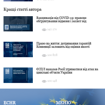
Кращі статті автора
Вакцинація від COVID-19: правове
обґрунтування відмови і захист від
подальшої дискримінації
142 170
Право на життя: дотримання гарантій
Конвенції залежить від оцінки якості
розслідування
100 828
ЄСПЛ наказав Росії утриматися від атак на
цивільні об’єкти України
100 148
ECHR
МЕНЮ