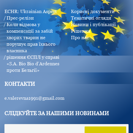
ECHR: Ukrainian Aspect
Корисні документи
Прес-релізи
Тематичні огляди
Коли відмова у
Новини і публікації
компенсації за забій
Рішення
хворих тварин не
Про нас
порушує прав їхнього
власника
рішення ЄСПЛ у справі
«S.A. Bio Bio d’Ardennes
проти Бельгії»
КОНТАКТИ
e.valerevna1991@gmail.com
СЛІДКУЙТЕ ЗА НАШИМИ НОВИНАМИ