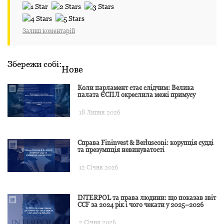
Залиш коментарій
Збережи собі:
Нове
Коли парламент стає слідчим: Велика
палата ЄСПЛ окреслила межі примусу
18 Липня 2026
Справа Fininvest & Berlusconi: корупція судді
та презумпція невинуватості
12 Січня 2026
INTERPOL та права людини: що показав звіт
CCF за 2024 рік і чого чекати у 2025–2026
2 Січня 2026