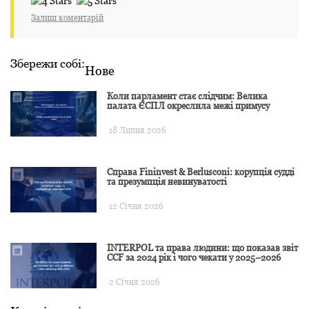
Залиш коментарій
Збережи собі:
Нове
Коли парламент стає слідчим: Велика
палата ЄСПЛ окреслила межі примусу
18 Липня 2026
Справа Fininvest & Berlusconi: корупція судді
та презумпція невинуватості
12 Січня 2026
INTERPOL та права людини: що показав звіт
CCF за 2024 рік і чого чекати у 2025–2026
2 Січня 2026