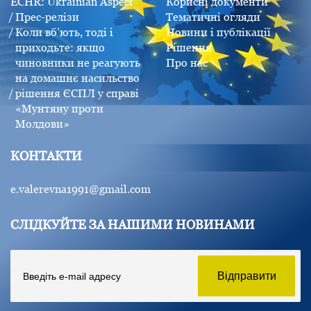
ECHR: Ukrainian Aspect
Корисні документи
Прес-релізи
Тематичні огляди
Коли вб’ють, тоді і
Новини і публікації
приходьте: якщо
Рішення
чиновники не реагують
Про нас
на домашнє насильство
рішення ЄСПЛ у справі
«Мунтяну проти
Молдови»
КОНТАКТИ
e.valerevna1991@gmail.com
СЛІДКУЙТЕ ЗА НАШИМИ НОВИНАМИ