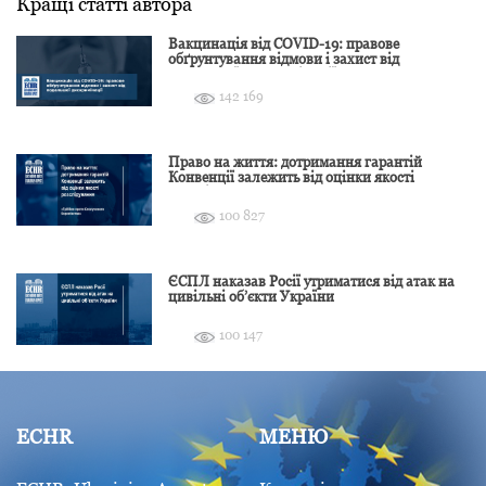
Кращі статті автора
Вакцинація від COVID-19: правове
обґрунтування відмови і захист від
подальшої дискримінації
142 169
Право на життя: дотримання гарантій
Конвенції залежить від оцінки якості
розслідування
100 827
ЄСПЛ наказав Росії утриматися від атак на
цивільні об’єкти України
100 147
ECHR
МЕНЮ