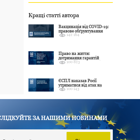
Кращі статті автора
Вакцинація від COVID-19:
правове обґрунтування
142 164
відмови і захист від
подальшої дискримінації
Право на життя:
дотримання гарантій
100 823
Конвенції залежить від
оцінки якості розслідування
ЄСПЛ наказав Росії
утриматися від атак на
100 143
цивільні об’єкти України
СЛІДКУЙТЕ ЗА НАШИМИ НОВИНАМИ