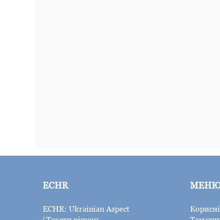
ECHR
МЕН
ECHR: Ukrainian Aspect
Корисні
Тексти рішень
Тематич