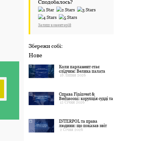
Сподобалось?
Залиш коментарій
Збережи собі:
Нове
Коли парламент стає
слідчим: Велика палата
18 Липня 2026
ЄСПЛ окреслила межі
примусу
Справа Fininvest &
Berlusconi: корупція судді та
12 Січня 2026
презумпція невинуватості
INTERPOL та права
людини: що показав звіт
2 Січня 2026
CCF за 2024 рік і чого чекати
у 2025–2026