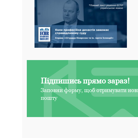
Підпишись прямо зараз!
Заповни форму, щоб отримувати нов
пошту