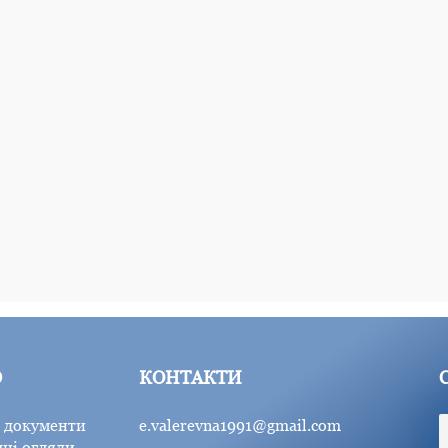
Ю
КОНТАКТИ
 документи
e.valerevna1991@gmail.com
ні огляди