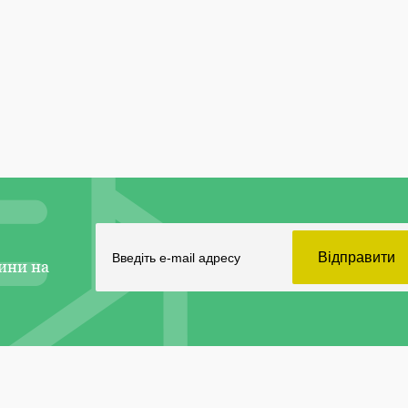
ини на