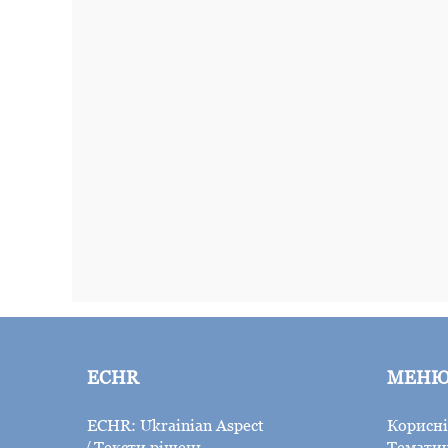
ECHR
МЕН
ECHR: Ukrainian Aspect
Корисні
Тексти рішень
Тематич