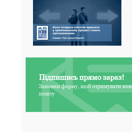
Підпишись прямо зараз!
Заповни форму, щоб отримувати нов
пошту