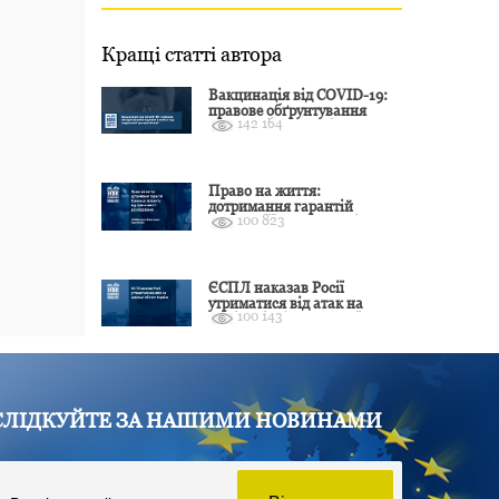
Кращі статті автора
Вакцинація від COVID-19:
правове обґрунтування
142 164
відмови і захист від
подальшої дискримінації
Право на життя:
дотримання гарантій
100 823
Конвенції залежить від
оцінки якості розслідування
ЄСПЛ наказав Росії
утриматися від атак на
100 143
цивільні об’єкти України
СЛІДКУЙТЕ ЗА НАШИМИ НОВИНАМИ