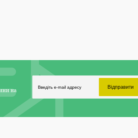
ини на