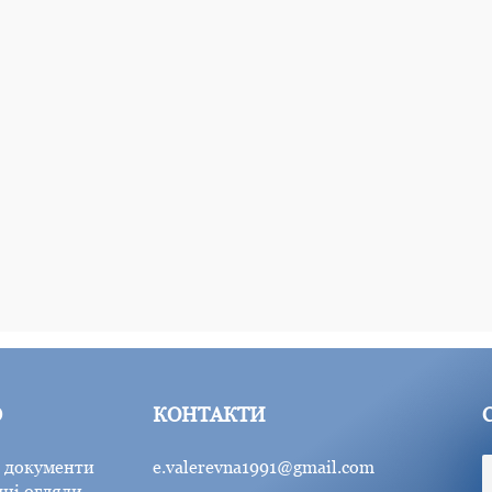
Ю
КОНТАКТИ
 документи
e.valerevna1991@gmail.com
ні огляди