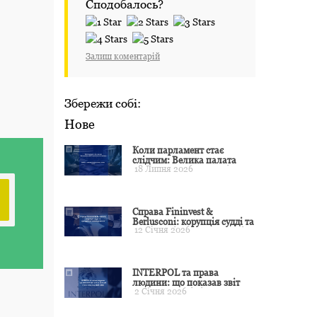
Сподобалось?
Залиш коментарій
Збережи собі:
Нове
Коли парламент стає
слідчим: Велика палата
18 Липня 2026
ЄСПЛ окреслила межі
примусу
Справа Fininvest &
Berlusconi: корупція судді та
12 Січня 2026
презумпція невинуватості
INTERPOL та права
людини: що показав звіт
2 Січня 2026
CCF за 2024 рік і чого чекати
у 2025–2026