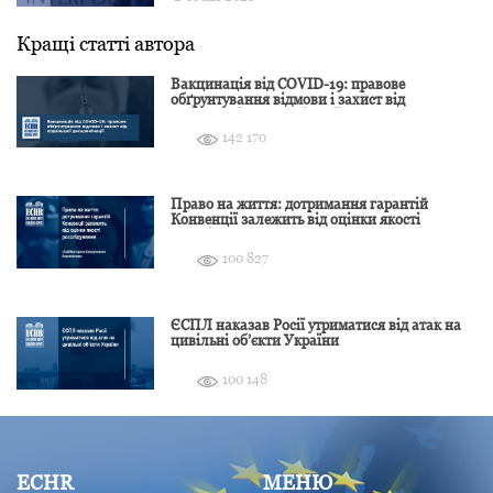
Кращі статті автора
Вакцинація від COVID-19: правове
обґрунтування відмови і захист від
подальшої дискримінації
142 170
Право на життя: дотримання гарантій
Конвенції залежить від оцінки якості
розслідування
100 827
ЄСПЛ наказав Росії утриматися від атак на
цивільні об’єкти України
100 148
ECHR
МЕНЮ