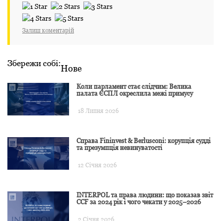
Залиш коментарій
Збережи собі:
Нове
Коли парламент стає слідчим: Велика
палата ЄСПЛ окреслила межі примусу
18 Липня 2026
Справа Fininvest & Berlusconi: корупція судді
та презумпція невинуватості
12 Січня 2026
INTERPOL та права людини: що показав звіт
CCF за 2024 рік і чого чекати у 2025–2026
2 Січня 2026