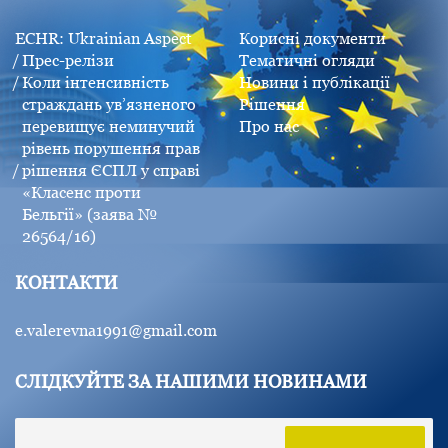
ECHR: Ukrainian Aspect
Корисні документи
Прес-релізи
Тематичні огляди
Коли інтенсивність
Новини і публікації
страждань ув’язненого
Рішення
перевищує неминучий
Про нас
рівень порушення прав
рішення ЄСПЛ у справі
«Класенс проти
Бельгії» (заява №
26564/16)
КОНТАКТИ
e.valerevna1991@gmail.com
СЛІДКУЙТЕ ЗА НАШИМИ НОВИНАМИ