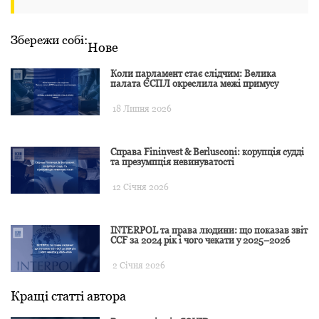
Збережи собі:
Нове
Коли парламент стає слідчим: Велика
палата ЄСПЛ окреслила межі примусу
18 Липня 2026
Справа Fininvest & Berlusconi: корупція судді
та презумпція невинуватості
12 Січня 2026
INTERPOL та права людини: що показав звіт
CCF за 2024 рік і чого чекати у 2025–2026
2 Січня 2026
Кращі статті автора