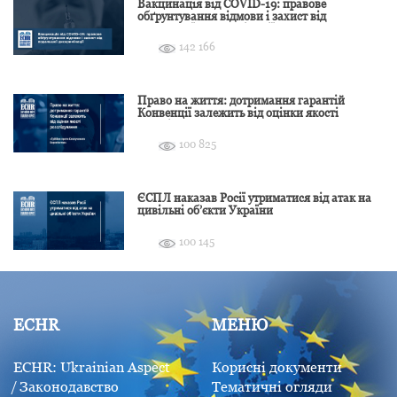
Вакцинація від COVID-19: правове
обґрунтування відмови і захист від
подальшої дискримінації
142 166
Право на життя: дотримання гарантій
Конвенції залежить від оцінки якості
розслідування
100 825
ЄСПЛ наказав Росії утриматися від атак на
цивільні об’єкти України
100 145
ECHR
МЕНЮ
ECHR: Ukrainian Aspect
Корисні документи
Законодавство
Тематичні огляди