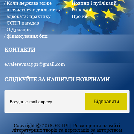
Коли держава може
Новини і публікації
втручатися в діяльність
Рішення
адвоката: практику
Про нас
ЄСПЛ нагадав
О.Дроздов
фінансування бпд
КОНТАКТИ
e.valerevna1991@gmail.com
СЛІДКУЙТЕ ЗА НАШИМИ НОВИНАМИ
Copyright © 2018. ЄСПЛ | Розміщення на сайті
літературних творів та перекладів за авторством