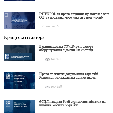
INTERPOL та права людини: що показав звіт
CCF за 2024 рік і чого чекати у 2025–2026
2 Січня 2026
Кращі статті автора
Вакцинація від COVID-19: правове
обґрунтування відмови і захист від
подальшої дискримінації
142 170
Право на життя: дотримання гарантій
Конвенції залежить від оцінки якості
розслідування
100 828
ЄСПЛ наказав Росії утриматися від атак на
цивільні об’єкти України