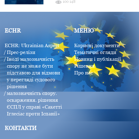
100 148
ECHR
МЕНЮ
ECHR: Ukrainian Aspect
Корисні документи
Прес-релізи
Тематичні огляди
Іноді малозначність
Новини і публікації
спору не може бути
Рішення
підставою для відмови
Про нас
у перегляді судового
рішення
малозначність спору.
оскарження. рішення
ЄСПЛ у справі «Сакетті
Іглесіас проти Іспанії»
КОНТАКТИ