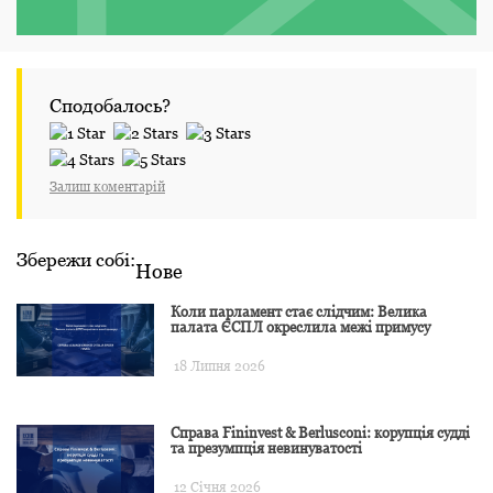
Сподобалось?
Залиш коментарій
Збережи собі:
Нове
Коли парламент стає слідчим: Велика
палата ЄСПЛ окреслила межі примусу
18 Липня 2026
Справа Fininvest & Berlusconi: корупція судді
та презумпція невинуватості
12 Січня 2026