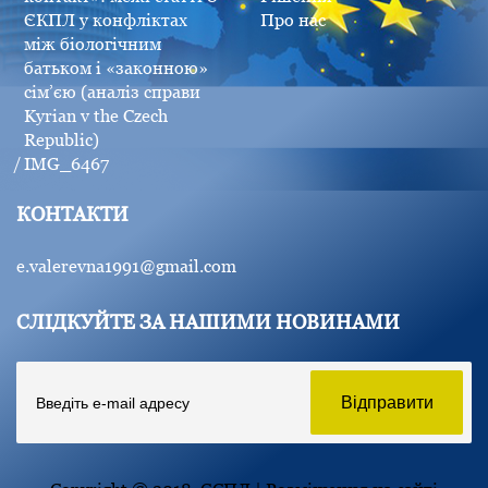
ЄКПЛ у конфліктах
Про нас
між біологічним
батьком і «законною»
сім’єю (аналіз справи
Kyrian v the Czech
Republic)
IMG_6467
КОНТАКТИ
e.valerevna1991@gmail.com
СЛІДКУЙТЕ ЗА НАШИМИ НОВИНАМИ