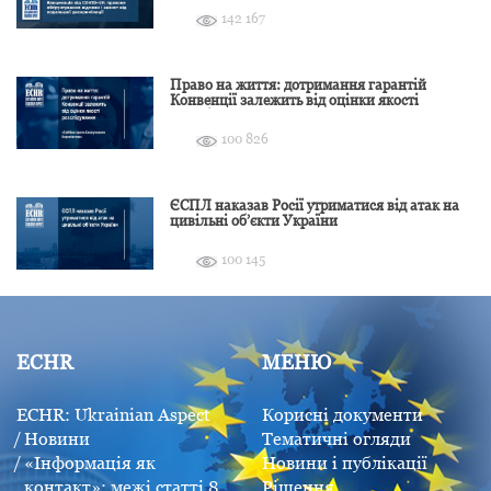
142 167
Право на життя: дотримання гарантій
Конвенції залежить від оцінки якості
розслідування
100 826
ЄСПЛ наказав Росії утриматися від атак на
цивільні об’єкти України
100 145
ECHR
МЕНЮ
ECHR: Ukrainian Aspect
Корисні документи
Новини
Тематичні огляди
«Інформація як
Новини і публікації
контакт»: межі статті 8
Рішення