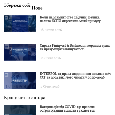
Збережи собі:
Нове
Коли парламент стає слідчим: Велика
палата ЄСПЛ окреслила межі примусу
18 Липня 2026
Справа Fininvest & Berlusconi: корупція судді
та презумпція невинуватості
12 Січня 2026
INTERPOL та права людини: що показав звіт
CCF за 2024 рік і чого чекати у 2025–2026
2 Січня 2026
Кращі статті автора
Вакцинація від COVID-19: правове
обґрунтування відмови і захист від
подальшої дискримінації