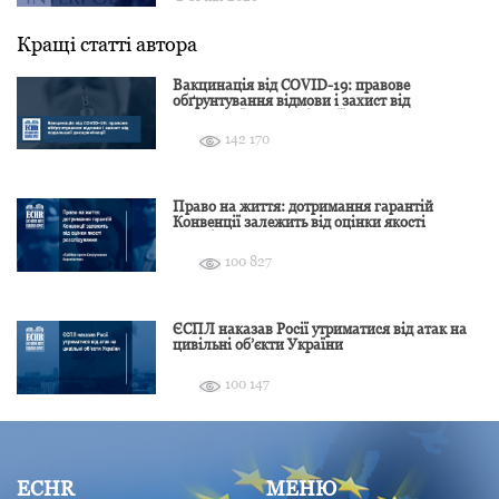
Кращі статті автора
Вакцинація від COVID-19: правове
обґрунтування відмови і захист від
подальшої дискримінації
142 170
Право на життя: дотримання гарантій
Конвенції залежить від оцінки якості
розслідування
100 827
ЄСПЛ наказав Росії утриматися від атак на
цивільні об’єкти України
100 147
ECHR
МЕНЮ