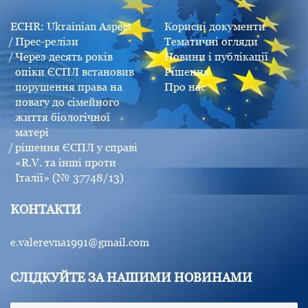
ECHR: Ukrainian Aspect
Корисні документи
Прес-релізи
Тематичні огляди
Через десять років
Новини і публікації
опіки ЄСПЛ встановив
Рішення
порушення права на
Про нас
повагу до сімейного
життя біологічної
матері
рішення ЄСПЛ у справі
«R.V. та інші проти
Італії» (№ 37748/13)
КОНТАКТИ
e.valerevna1991@gmail.com
СЛІДКУЙТЕ ЗА НАШИМИ НОВИНАМИ