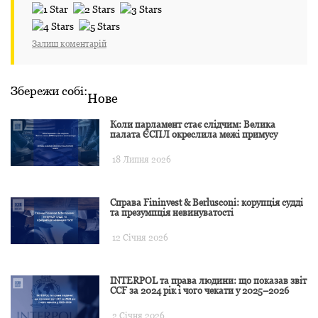
Залиш коментарій
Збережи собі:
Нове
Коли парламент стає слідчим: Велика
палата ЄСПЛ окреслила межі примусу
18 Липня 2026
Справа Fininvest & Berlusconi: корупція судді
та презумпція невинуватості
12 Січня 2026
INTERPOL та права людини: що показав звіт
CCF за 2024 рік і чого чекати у 2025–2026
2 Січня 2026