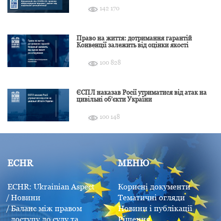
142 170
Право на життя: дотримання гарантій
Конвенції залежить від оцінки якості
розслідування
100 828
ЄСПЛ наказав Росії утриматися від атак на
цивільні об’єкти України
100 148
ECHR
МЕНЮ
ECHR: Ukrainian Aspect
Корисні документи
Новини
Тематичні огляди
Баланс між правом
Новини і публікації
доступу до суду та
Рішення