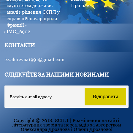
імунітетом держави:
Про нас
аналіз рішення ЄСПЛ у
справі «Ренауар проти
Франції»
IMG_6902
КОНТАКТИ
e.valerevna1991@gmail.com
СЛІДКУЙТЕ ЗА НАШИМИ НОВИНАМИ
Copyright © 2018. ЄСПЛ | Розміщення на сайті
літературних творів та перекладів за авторством
Олександра Дроздова і Олени Дроздової