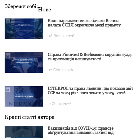
Збережи собі:
Нове
Коли парламент стає слідчим: Велика
палата ЄСПЛ окреслила межі примусу
18 Липня 2026
Справа Fininvest & Berlusconi: корупція судді
та презумпція невинуватості
12 Січня 2026
INTERPOL та права людини: що показав звіт
CCF за 2024 рік і чого чекати у 2025–2026
2 Січня 2026
Кращі статті автора
Вакцинація від COVID-19: правове
обґрунтування відмови і захист від
подальшої дискримінації