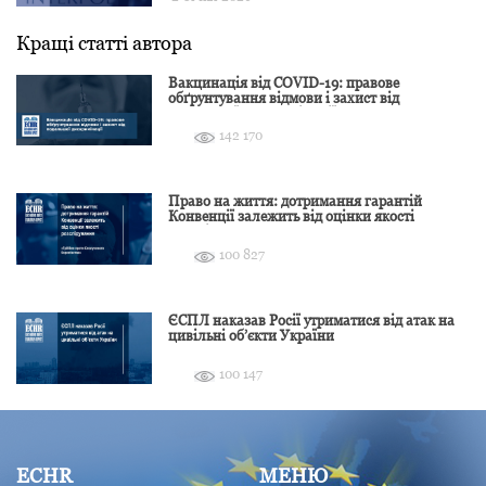
Кращі статті автора
Вакцинація від COVID-19: правове
обґрунтування відмови і захист від
подальшої дискримінації
142 170
Право на життя: дотримання гарантій
Конвенції залежить від оцінки якості
розслідування
100 827
ЄСПЛ наказав Росії утриматися від атак на
цивільні об’єкти України
100 147
ECHR
МЕНЮ