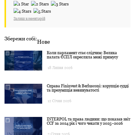
Залиш коментарій
Збережи собі:
Нове
Коли парламент стає слідчим: Велика
палата ЄСПЛ окреслила межі примусу
18 Липня 2026
Справа Fininvest & Berlusconi: корупція судді
та презумпція невинуватості
12 Січня 2026
INTERPOL та права людини: що показав звіт
CCF за 2024 рік і чого чекати у 2025–2026
2 Січня 2026