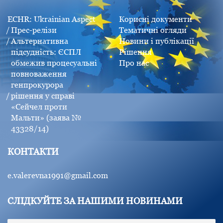
ECHR: Ukrainian Aspect
Корисні документи
Прес-релізи
Тематичні огляди
Альтернативна
Новини і публікації
підсудність: ЄСПЛ
Рішення
обмежив процесуальні
Про нас
повноваження
генпрокурора
рішення у справі
«Сейчел проти
Мальти» (заява №
43328/14)
КОНТАКТИ
e.valerevna1991@gmail.com
СЛІДКУЙТЕ ЗА НАШИМИ НОВИНАМИ