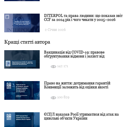
INTERPOL та права людини: що показав звіт
CCF за 2024 рік і чого чекати у 2025–2026
2 Січня 2026
Кращі статті автора
Вакцинація від COVID-19: правове
обґрунтування відмови і захист від
подальшої дискримінації
142 171
Право на життя: дотримання гарантій
Конвенції залежить від оцінки якості
розслідування
100 829
ЄСПЛ наказав Росії утриматися від атак на
цивільні об’єкти України