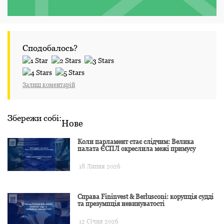
Сподобалось?
Залиш коментарій
Збережи собі:
Нове
Коли парламент стає слідчим: Велика
палата ЄСПЛ окреслила межі примусу
18 Липня 2026
Справа Fininvest & Berlusconi: корупція судді
та презумпція невинуватості
12 Січня 2026