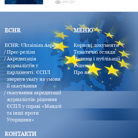
100 150
ECHR
МЕНЮ
ECHR: Ukrainian Aspect
Корисні документи
Прес-релізи
Тематичні огляди
Акредитація
Новини і публікації
журналістів у
Рішення
парламенті: ЄСПЛ
Про нас
звернув увагу на умови
її скасування
скасування акредитації
журналістів. рішення
ЄСПЛ у справі «Мандлі
та інші проти
Угорщини»
КОНТАКТИ