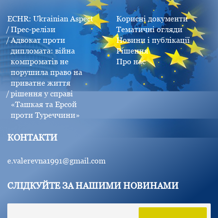
ECHR: Ukrainian Aspect
Корисні документи
Прес-релізи
Тематичні огляди
Адвокат проти
Новини і публікації
дипломата: війна
Рішення
компроматів не
Про нас
порушила право на
приватне життя
рішення у справі
«Taшкая та Eрсой
проти Туреччини»
КОНТАКТИ
e.valerevna1991@gmail.com
СЛІДКУЙТЕ ЗА НАШИМИ НОВИНАМИ