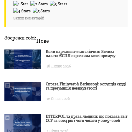
Залиш коментарій
Збережи собі:
Нове
Коли парламент стає слідчим: Велика
палата ЄСПЛ окреслила межі примусу
18 Липня 2026
Справа Fininvest & Berlusconi: корупція судді
та презумпція невинуватості
12 Січня 2026
INTERPOL та права людини: що показав звіт
CCF за 2024 рік і чого чекати у 2025–2026
2 Січня 2026