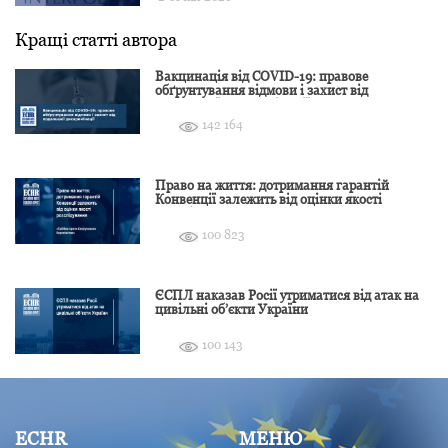
Кращі статті автора
Вакцинація від COVID-19: правове
обґрунтування відмови і захист від
подальшої дискримінації
142 164
Право на життя: дотримання гарантій
Конвенції залежить від оцінки якості
розслідування
100 823
ЄСПЛ наказав Росії утриматися від атак на
цивільні об’єкти України
100 143
ECHR
МЕНЮ