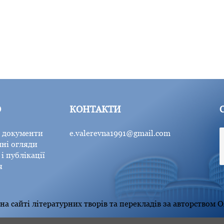
Ю
КОНТАКТИ
 документи
e.valerevna1991@gmail.com
ні огляди
і публікації
я
а сайті літературних творів та перекладів за авторством 