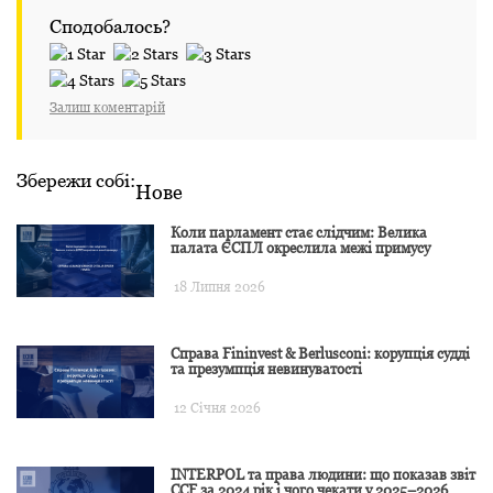
Сподобалось?
Залиш коментарій
Збережи собі:
Нове
Коли парламент стає слідчим: Велика
палата ЄСПЛ окреслила межі примусу
18 Липня 2026
Справа Fininvest & Berlusconi: корупція судді
та презумпція невинуватості
12 Січня 2026
INTERPOL та права людини: що показав звіт
CCF за 2024 рік і чого чекати у 2025–2026