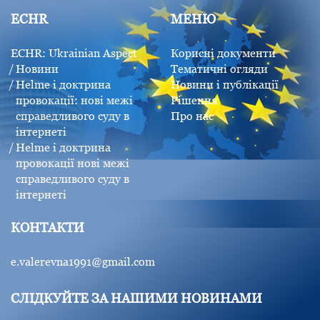
ECHR
МЕНЮ
ECHR: Ukrainian Aspect
Корисні документи
Новини
Тематичні огляди
Helme і доктрина
Новини і публікації
провокації: нові межі
Рішення
справедливого суду в
Про нас
інтернеті
Helme і доктрина
провокації нові межі
справедливого суду в
інтернеті
КОНТАКТИ
e.valerevna1991@gmail.com
СЛІДКУЙТЕ ЗА НАШИМИ НОВИНАМИ