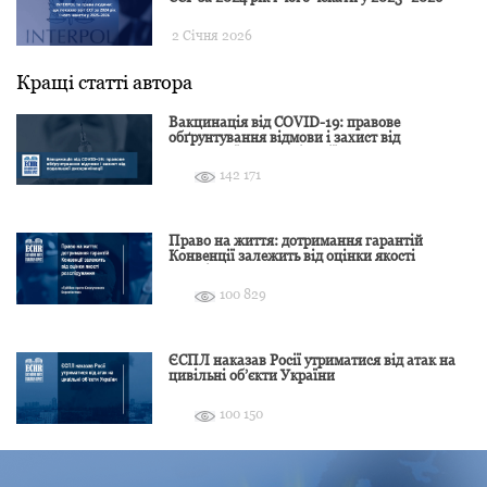
2 Січня 2026
Кращі статті автора
Вакцинація від COVID-19: правове
обґрунтування відмови і захист від
подальшої дискримінації
142 171
Право на життя: дотримання гарантій
Конвенції залежить від оцінки якості
розслідування
100 829
ЄСПЛ наказав Росії утриматися від атак на
цивільні об’єкти України
100 150